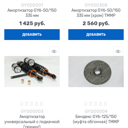
GY000001
GY000308
Амортизатор GY6-50/150
Амортизатор GY6-50/150
335 мм
335 мм (хром) TMMP
1 425
 руб.
2 560
 руб.
ДОБАВИТЬ
ДОБАВИТЬ
GY000003
GY000004
Амортизатор
Бендекс GY6-125/150
универсальный с подкачкой
(муфта обгонная) TMMP
(тюнинг)